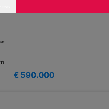
ormieren
rum
um
€ 590.000