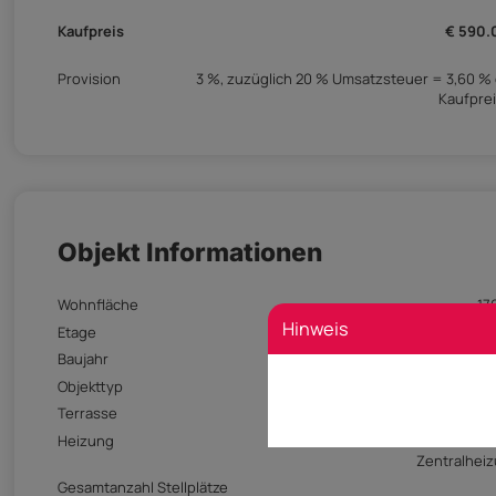
Kaufpreis
€ 590.
Provision
3 %, zuzüglich 20 % Umsatzsteuer = 3,60 %
Kaufpre
Objekt Informationen
Wohnfläche
17
Hinweis
Etage
Baujahr
Objekttyp
Allge
Terrasse
1
Heizung
Fernwä
Zentralhei
Gesamtanzahl Stellplätze