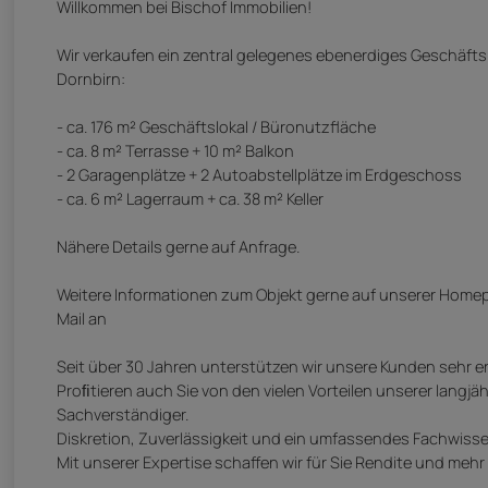
Willkommen bei Bischof Immobilien!
Wir verkaufen ein zentral gelegenes ebenerdiges Geschäfts
Dornbirn:
- ca. 176 m² Geschäftslokal / Büronutzfläche
- ca. 8 m² Terrasse + 10 m² Balkon
- 2 Garagenplätze + 2 Autoabstellplätze im Erdgeschoss
- ca. 6 m² Lagerraum + ca. 38 m² Keller
Nähere Details gerne auf Anfrage.
Weitere Informationen zum Objekt gerne auf unserer Home
Mail an
Seit über 30 Jahren unterstützen wir unsere Kunden sehr erf
Proﬁtieren auch Sie von den vielen Vorteilen unserer langj
Sachverständiger.
Diskretion, Zuverlässigkeit und ein umfassendes Fachwisse
Mit unserer Expertise schaffen wir für Sie Rendite und mehr