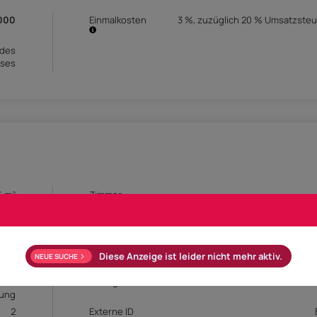
000
Einmalkosten
3 %, zuzüglich 20 % Umsatzsteu
 des
ises
6 m²
Zimmer
EG
Bautyp
1999
Objektart
mein
Balkon
Diese Anzeige ist leider nicht mehr aktiv.
NEUE SUCHE
8 m²
Keller
rme
Verfügbar ab
zung
2
Externe ID