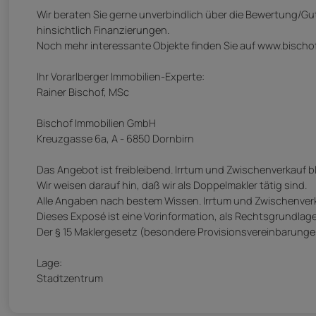
Wir beraten Sie gerne unverbindlich über die Bewertung/Gu
hinsichtlich Finanzierungen.
Noch mehr interessante Objekte finden Sie auf www.bischo
Ihr Vorarlberger Immobilien-Experte:
Rainer Bischof, MSc
Bischof Immobilien GmbH
Kreuzgasse 6a, A - 6850 Dornbirn
Das Angebot ist freibleibend. Irrtum und Zwischenverkauf b
Wir weisen darauf hin, daß wir als Doppelmakler tätig sind.
Alle Angaben nach bestem Wissen. Irrtum und Zwischenverk
Dieses Exposé ist eine Vorinformation, als Rechtsgrundlage 
Der § 15 Maklergesetz (besondere Provisionsvereinbarungen
Lage:
Stadtzentrum