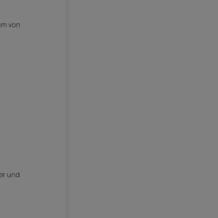
rum von
der und