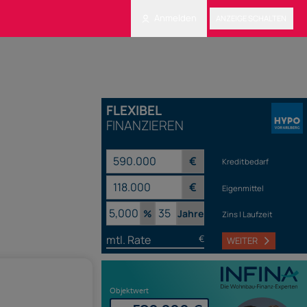
Anmelden
ANZEIGE SCHALTEN
FLEXIBEL
FINANZIEREN
€
Kreditbedarf
€
Eigenmittel
%
Jahre
Zins | Laufzeit
mtl. Rate
€
WEITER