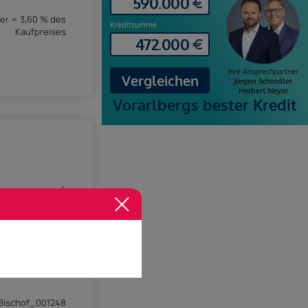
er = 3,60 % des
Kaufpreises
4
Gebraucht
Gewerblich
Vorhanden
Vorhanden
01.01.2026
Bischof_001248