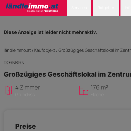
Services
Ratgeber
Inf
Diese Anzeige ist leider nicht mehr aktiv.
ländleimmo.at
Kaufobjekt
Großzügiges Geschäftslokal im Zent
/
/
DORNBIRN
Großzügiges Geschäftslokal im Zentr
4 Zimmer
176 m²
Grundriss
Fläche
Preise