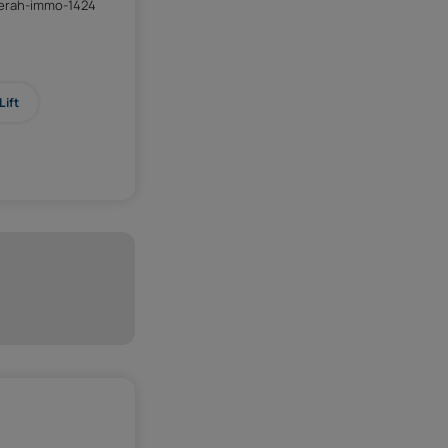
erah-immo-1424
Lift