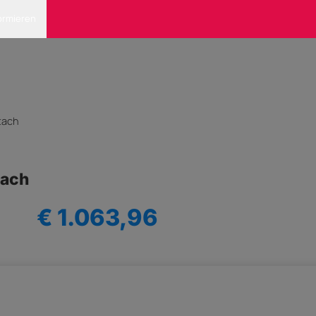
ormieren
tach
tach
€ 1.063,96