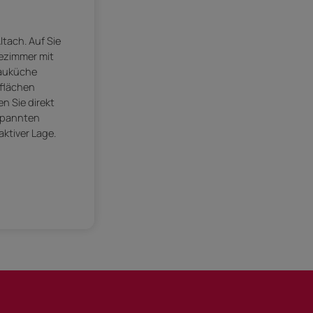
tach. Auf Sie
dezimmer mit
bauküche
rflächen
 Sie direkt
tspannten
ktiver Lage.