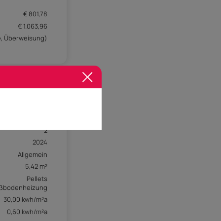
€ 801,78
€ 1.063,96
e, Überweisung)
2
2024
Allgemein
5,42 m²
Pellets
ßbodenheizung
30,00 kwh/m²a
0,60 kwh/m²a