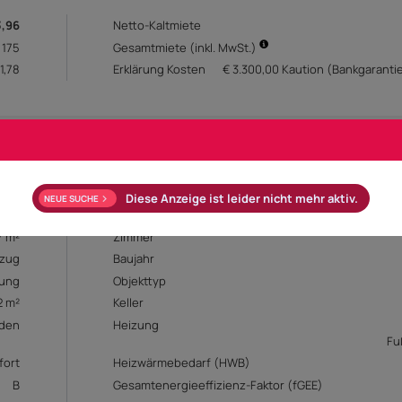
3,96
Netto-Kaltmiete
 175
Gesamtmiete (inkl. MwSt.)
1,78
Erklärung Kosten
€ 3.300,00 Kaution (Bankgaranti
Diese Anzeige ist leider nicht mehr aktiv.
NEUE SUCHE
7 m²
Zimmer
ezug
Baujahr
ung
Objekttyp
2 m²
Keller
den
Heizung
Fu
fort
Heizwärmebedarf (HWB)
B
Gesamtenergieeffizienz-Faktor (fGEE)