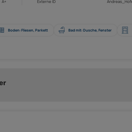
A+
Externe ID
Andreas_Hof
Boden: Fliesen, Parkett
Bad mit: Dusche, Fenster
er