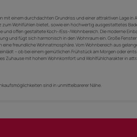
mit einem durchdachten Grundriss und einer attraktiven Lage in Al
tz zum Wohlfühlen bietet, sowie ein hochwertig ausgestattetes Ba
le und offen gestaltete Koch-/Ess-/Wohnbereich. Die moderne Ein
tung und fügt sich harmonisch in den Wohnraum ein. Große Fenste
n eine freundliche Wohnatmosphäre. Vom Wohnbereich aus gelangen
 einlädt – ob bei einem gemütlichen Frühstück am Morgen oder en
es Zuhause mit hohem Wohnkomfort und Wohlfühlcharakter in attra
inkaufsmöglichkeiten sind in unmittelbarerer Nähe.