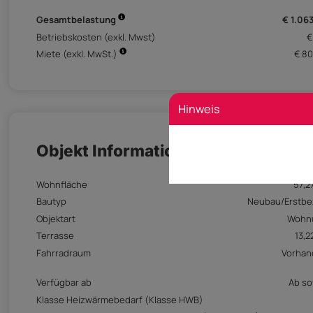
Gesamtbelastung
€ 1.06
Betriebskosten (exkl. Mwst)
€
Miete (exkl. MwSt.)
€ 80
Hinweis
Objekt Informationen
Wohnfläche
57,2
Bautyp
Neubau/Erstb
Objektart
Wohn
Terrasse
13,2
Fahrradraum
Vorhan
Verfügbar ab
Ab so
Klasse Heizwärmebedarf (Klasse HWB)