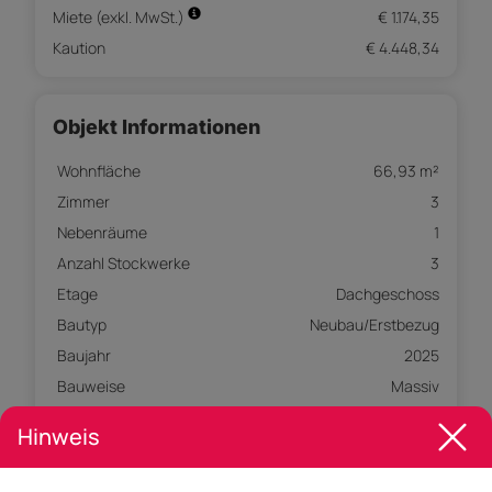
Miete (exkl. MwSt.)
€ 1.174,35
Kaution
€ 4.448,34
Objekt Informationen
Wohnfläche
66,93 m²
Zimmer
3
Nebenräume
1
Anzahl Stockwerke
3
Etage
Dachgeschoss
Bautyp
Neubau/Erstbezug
Baujahr
2025
Bauweise
Massiv
Objektart
Wohnung
Hinweis
Objekttyp
Dachgeschosswohnung
Badezimmer
1