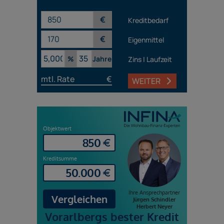
€
Kreditbedarf
€
Eigenmittel
%
Jahre
Zins | Laufzeit
mtl. Rate
€
WEITER