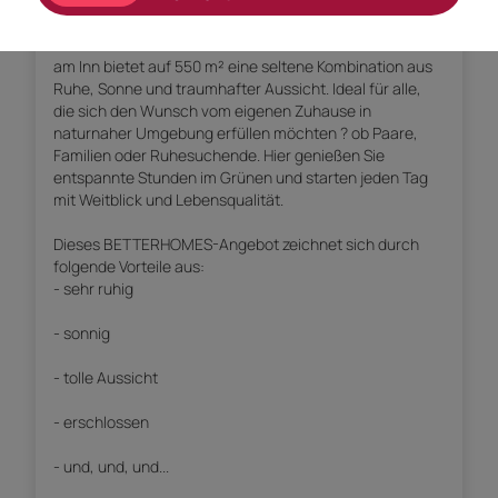
Dieses erschlossene Grundstück in 6252 Breitenbach
am Inn bietet auf 550 m² eine seltene Kombination aus
Ruhe, Sonne und traumhafter Aussicht. Ideal für alle,
die sich den Wunsch vom eigenen Zuhause in
naturnaher Umgebung erfüllen möchten ? ob Paare,
Familien oder Ruhesuchende. Hier genießen Sie
entspannte Stunden im Grünen und starten jeden Tag
mit Weitblick und Lebensqualität.
Dieses BETTERHOMES-Angebot zeichnet sich durch
folgende Vorteile aus:
- sehr ruhig
- sonnig
- tolle Aussicht
- erschlossen
- und, und, und...