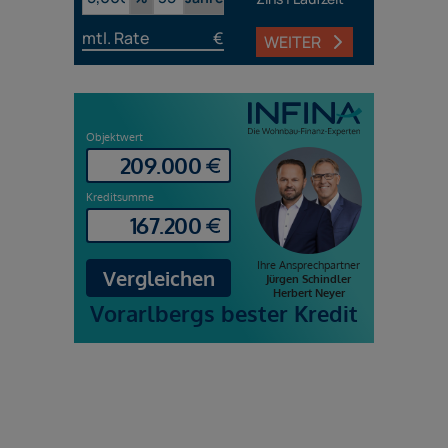
mtl. Rate
€
WEITER