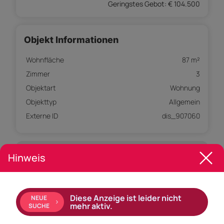
Geringstes Gebot: € 104.500
Objekt Informationen
Wohnfläche
87 m²
Zimmer
3
Objektart
Wohnung
Objekttyp
Allgemein
Externe ID
dis_907060
Empfohlene Services unserer Partner
Hinweis
Diese Anzeige ist leider nicht
NEUE
Objekt Beschreibung
mehr aktiv.
SUCHE
Die Wohnung Nr. 3 im 1. Obergeschoss verfügt über eine