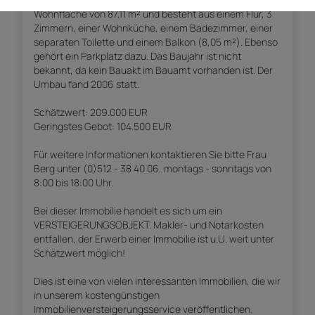
Wohnfläche von 87,11 m² und besteht aus einem Flur, 3
Zimmern, einer Wohnküche, einem Badezimmer, einer
separaten Toilette und einem Balkon (8,05 m²). Ebenso
gehört ein Parkplatz dazu. Das Baujahr ist nicht
bekannt, da kein Bauakt im Bauamt vorhanden ist. Der
Umbau fand 2006 statt.
Schätzwert: 209.000 EUR
Geringstes Gebot: 104.500 EUR
Für weitere Informationen kontaktieren Sie bitte Frau
Berg unter (0)512 - 38 40 06, montags - sonntags von
8:00 bis 18:00 Uhr.
Bei dieser Immobilie handelt es sich um ein
VERSTEIGERUNGSOBJEKT. Makler- und Notarkosten
entfallen, der Erwerb einer Immobilie ist u.U. weit unter
Schätzwert möglich!
Dies ist eine von vielen interessanten Immobilien, die wir
in unserem kostengünstigen
Immobilienversteigerungsservice veröffentlichen.