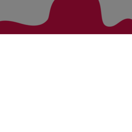
Zurück zur Übersicht
Bezirke
Kategorien
Bludenz
Vorarlberg Alle Wohnung
Feldkirch
Vorarlberg Alle Haus
Dornbirn
Vorarlberg Alle Grundstück