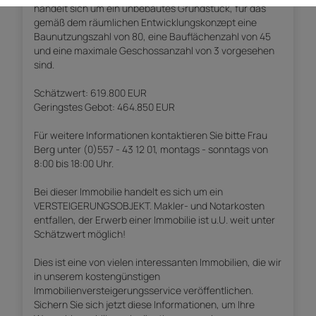
handelt sich um ein unbebautes Grundstück, für das
gemäß dem räumlichen Entwicklungskonzept eine
Baunutzungszahl von 80, eine Bauflächenzahl von 45
und eine maximale Geschossanzahl von 3 vorgesehen
sind.
Schätzwert: 619.800 EUR
Geringstes Gebot: 464.850 EUR
Für weitere Informationen kontaktieren Sie bitte Frau
Berg unter (0)557 - 43 12 01, montags - sonntags von
8:00 bis 18:00 Uhr.
Bei dieser Immobilie handelt es sich um ein
VERSTEIGERUNGSOBJEKT. Makler- und Notarkosten
entfallen, der Erwerb einer Immobilie ist u.U. weit unter
Schätzwert möglich!
Dies ist eine von vielen interessanten Immobilien, die wir
in unserem kostengünstigen
Immobilienversteigerungsservice veröffentlichen.
Sichern Sie sich jetzt diese Informationen, um Ihre