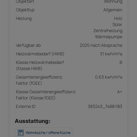
Objektart
Wohnung
Objekttyp
Allgemein
Heizung
Holz
Solar
Zentralheizung
Wärmepumpe
Verfügbar ab
2025 nach Absprache
Heizwärmebedarf (HWB)
31 kwh/m²a
Klasse Heizwärmebedarf
B
(Klasse HWB)
Gesamtenergieeffizienz
0,63 kwh/m²a
Faktor (fGEE)
Klasse Gesamtenergieeffizienz
A+
Faktor (Klasse fGEE)
Externe ID
383243_7488/183
Ausstattung:
Wohnküche / offene Küche