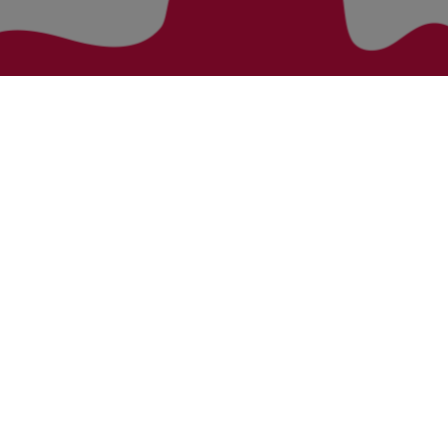
Zurück zur Übersicht
Bezirke
Kategorien
Bludenz
Vorarlberg Alle Wohnung
Feldkirch
Vorarlberg Alle Haus
Dornbirn
Vorarlberg Alle Grundstück
Bregenz
Vorarlberg Alle Gewerbliche Immobilie