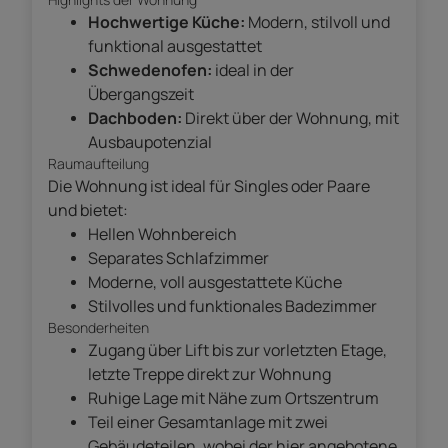
Hochwertige Küche:
Modern, stilvoll und
funktional ausgestattet
Schwedenofen:
ideal in der
Übergangszeit
Dachboden:
Direkt über der Wohnung, mit
Ausbaupotenzial
Raumaufteilung
Die Wohnung ist ideal für Singles oder Paare
und bietet:
Hellen Wohnbereich
Separates Schlafzimmer
Moderne, voll ausgestattete Küche
Stilvolles und funktionales Badezimmer
Besonderheiten
Zugang über Lift bis zur vorletzten Etage,
letzte Treppe direkt zur Wohnung
Ruhige Lage mit Nähe zum Ortszentrum
Teil einer Gesamtanlage mit zwei
Gebäudeteilen, wobei der hier angebotene