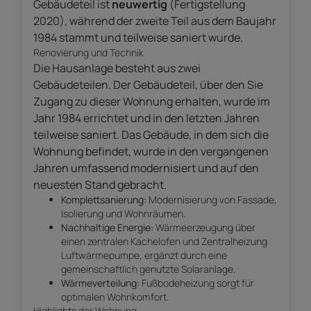
Gebäudeteil ist
neuwertig
(Fertigstellung
2020), während der zweite Teil aus dem Baujahr
1984 stammt und teilweise saniert wurde.
Renovierung und Technik
Die Hausanlage besteht aus zwei
Gebäudeteilen. Der Gebäudeteil, über den Sie
Zugang zu dieser Wohnung erhalten, wurde im
Jahr 1984 errichtet und in den letzten Jahren
teilweise saniert. Das Gebäude, in dem sich die
Wohnung befindet, wurde in den vergangenen
Jahren umfassend modernisiert und auf den
neuesten Stand gebracht.
Komplettsanierung:
Modernisierung von Fassade,
Isolierung und Wohnräumen.
Nachhaltige Energie:
Wärmeerzeugung über
einen zentralen Kachelofen und Zentralheizung
Luftwärmepumpe, ergänzt durch eine
gemeinschaftlich genutzte Solaranlage.
Wärmeverteilung:
Fußbodeheizung sorgt für
optimalen Wohnkomfort.
Highlights der Wohnung