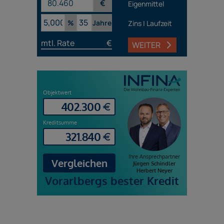
€
Eigenmittel
%
Jahre
Zins | Laufzeit
mtl. Rate
€
WEITER