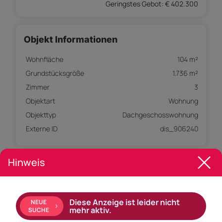
Geringstes Gebot: € 402.300
Objekt Informationen
Wohnfläche
104 m²
Grundstücksgröße
1.736 m²
Zimmer
3
Objektart
Wohnung
Objekttyp
Dachgeschosswohnung
Externe ID
dis_906240
Hinweis
Empfohlene Services unserer Partner
Diese Anzeige ist leider nicht
NEUE
mehr aktiv.
SUCHE
Objekt Beschreibung