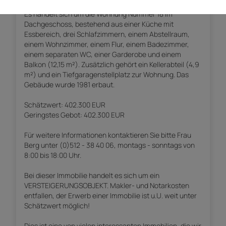
Es handelt sich um die Wohnung Nummer 18 im
Dachgeschoss, bestehend aus einer Küche mit
Essbereich, drei Schlafzimmern, einem Abstellraum,
einem Wohnzimmer, einem Flur, einem Badezimmer,
einem separaten WC, einer Garderobe und einem
Balkon (12,15 m²). Zusätzlich gehört ein Kellerabteil (4,9
m²) und ein Tiefgaragenstellplatz zur Wohnung. Das
Gebäude wurde 1981 erbaut.
Schätzwert: 402.300 EUR
Geringstes Gebot: 402.300 EUR
Für weitere Informationen kontaktieren Sie bitte Frau
Berg unter (0)512 - 38 40 06, montags - sonntags von
8:00 bis 18:00 Uhr.
Bei dieser Immobilie handelt es sich um ein
VERSTEIGERUNGSOBJEKT. Makler- und Notarkosten
entfallen, der Erwerb einer Immobilie ist u.U. weit unter
Schätzwert möglich!
Dies ist eine von vielen interessanten Immobilien, die wir