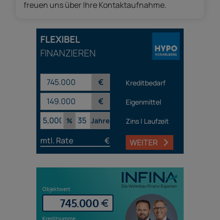
freuen uns über Ihre Kontaktaufnahme.
FLEXIBEL
FINANZIEREN
€
Kreditbedarf
€
Eigenmittel
%
Jahre
Zins | Laufzeit
mtl. Rate
€
WEITER