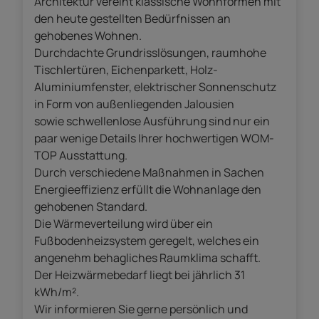
Architektur vereint klassische Wohnformen mit
den heute gestellten Bedürfnissen an
gehobenes Wohnen.
Durchdachte Grundrisslösungen, raumhohe
Tischlertüren, Eichenparkett, Holz-
Aluminiumfenster, elektrischer Sonnenschutz
in Form von außenliegenden Jalousien
sowie schwellenlose Ausführung sind nur ein
paar wenige Details Ihrer hochwertigen WOM-
TOP Ausstattung.
Durch verschiedene Maßnahmen in Sachen
Energieeffizienz erfüllt die Wohnanlage den
gehobenen Standard.
Die Wärmeverteilung wird über ein
Fußbodenheizsystem geregelt, welches ein
angenehm behagliches Raumklima schafft.
Der Heizwärmebedarf liegt bei jährlich 31
kWh/m².
Wir informieren Sie gerne persönlich und