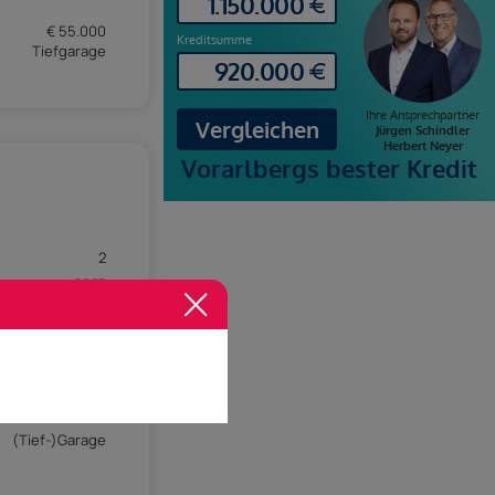
€ 55.000
Tiefgarage
2
2027
Allgemein
9,94 m²
2,46 m²
Dezember 2027
(Tief-)Garage