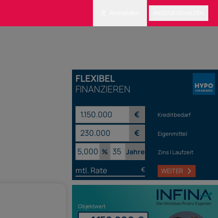
Anmelden
ANZEIGE SCHALTEN
FLEXIBEL
FINANZIEREN
€
Kreditbedarf
€
Eigenmittel
%
Jahre
Zins | Laufzeit
mtl. Rate
€
WEITER