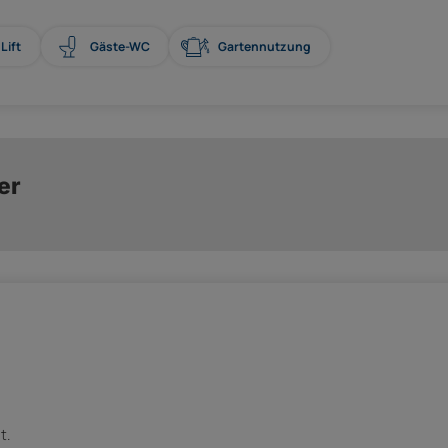
Lift
Gäste-WC
Gartennutzung
er
t.