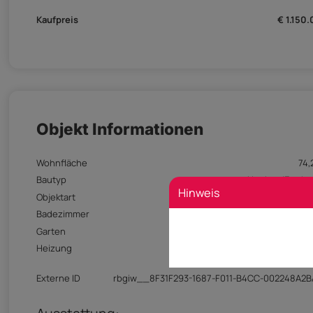
Kaufpreis
€ 1.150
Objekt Informationen
Wohnfläche
74,
Bautyp
Neubau/Erstb
Hinweis
Objektart
Wohn
Badezimmer
Garten
Vorhan
Heizung
Erdwä
Fußbodenheiz
Externe ID
rbgiw__8F31F293-1687-F011-B4CC-002248A2