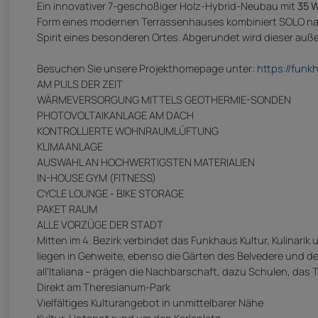
Ein innovativer 7-geschoßiger Holz-Hybrid-Neubau mit
35 
Form eines modernen Terrassenhauses kombiniert SOLO nach
Spirit eines besonderen Ortes. Abgerundet wird dieser au
Besuchen Sie unsere Projekthomepage unter:
https://funkh
AM PULS DER ZEIT
WÄRMEVERSORGUNG MITTELS GEOTHERMIE-SONDEN
PHOTOVOLTAIKANLAGE AM DACH
KONTROLLIERTE WOHNRAUMLÜFTUNG
KLIMAANLAGE
AUSWAHL AN HOCHWERTIGSTEN MATERIALIEN
IN-HOUSE GYM (FITNESS)
CYCLE LOUNGE - BIKE STORAGE
PAKET RAUM
ALLE VORZÜGE DER STADT
Mitten im 4. Bezirk verbindet das Funkhaus Kultur, Kulinari
liegen in Gehweite, ebenso die Gärten des Belvedere und d
all’Italiana – prägen die Nachbarschaft, dazu Schulen, das
Direkt am Theresianum-Park
Vielfältiges Kulturangebot in unmittelbarer Nähe
Kultur-Hotspot rund um den Karlsplatz