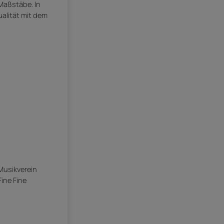
Maßstäbe. In
alität mit dem
 Musikverein
ine Fine