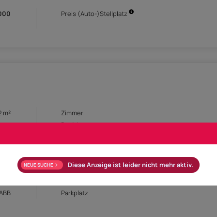
.000
Preis (Auto-)Stellplatz
2 m²
Zimmer
ezug
Baujahr
ung
Objekttyp
1
Terrasse
den
Keller
Diese Anzeige ist leider nicht mehr aktiv.
NEUE SUCHE
rme
Verfügbar ab
ung
BABB
Parkplatz