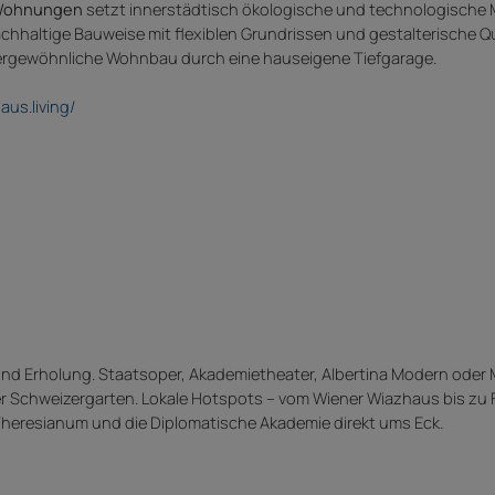
Wohnungen
setzt innerstädtisch ökologische und technologische 
haltige Bauweise mit flexiblen Grundrissen und gestalterische Qu
ßergewöhnliche Wohnbau durch eine hauseigene Tiefgarage.
aus.living/
k und Erholung. Staatsoper, Akademietheater, Albertina Modern oder
er Schweizergarten. Lokale Hotspots – vom Wiener Wiazhaus bis zu F
 Theresianum und die Diplomatische Akademie direkt ums Eck.