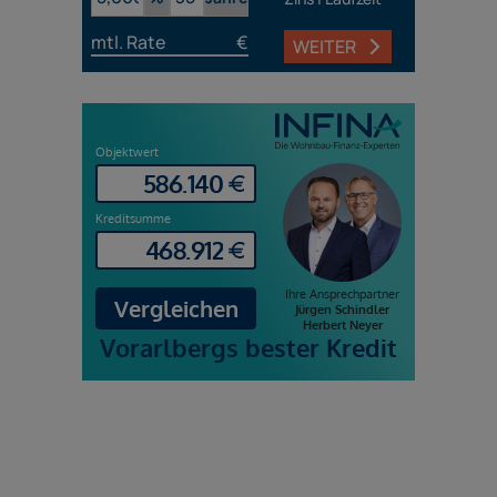
mtl. Rate
€
WEITER