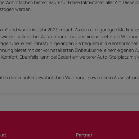
e Wohnflächen bieten Raum für Freizeitaktivitäten aller Art. Diese 
bezogen werden.
 m² und wurde im Jahr 2023 erbaut. Zu den einzigartigen Merkmal
 sowie ein praktischer Abstellraum. Darüber hinaus bietet die Wohnung
garage. Über einen Fahrstuhl gelangen Sie bequem in die entsprechen
ung bietet mit der vorinstallierten Einbauküche, einem eigenen Au
omfort. Ebenfalls kann bei Bedarf ein weiterer Auto-Stellplatz mit 
keiten dieser außergewöhnlichen Wohnung, sowie deren Ausstattun
.at
Partner