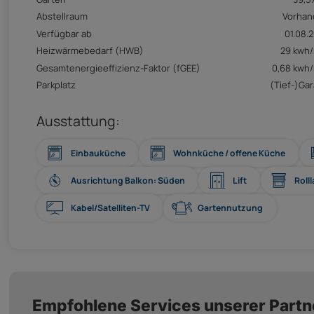
Abstellraum
Vorhan
Verfügbar ab
01.08.
Heizwärmebedarf (HWB)
29 kwh
Gesamtenergieeffizienz-Faktor (fGEE)
0,68 kwh
Parkplatz
(Tief-)Ga
Ausstattung:
Einbauküche
Wohnküche / offene Küche
Ausrichtung Balkon: Süden
Lift
Roll
Kabel/Satelliten-TV
Gartennutzung
Empfohlene Services unserer Partn