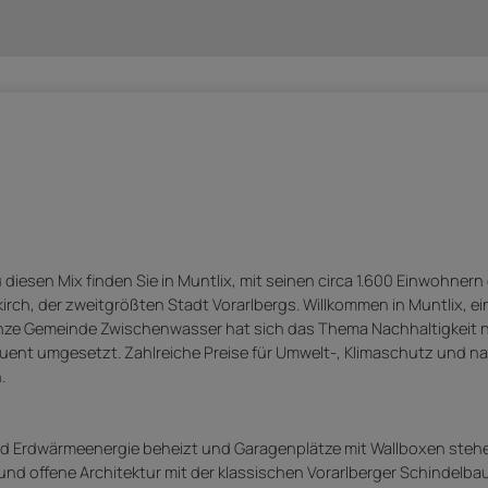
iesen Mix finden Sie in Muntlix, mit seinen circa 1.600 Einwohnern e
dkirch, der zweitgrößten Stadt Vorarlbergs. Willkommen in Muntlix, e
ganze Gemeinde Zwischenwasser hat sich das Thema Nachhaltigkeit n
uent umgesetzt. Zahlreiche Preise für Umwelt-, Klimaschutz und n
.
und Erdwärmeenergie beheizt und Garagenplätze mit Wallboxen steh
nd offene Architektur mit der klassischen Vorarlberger Schindelba