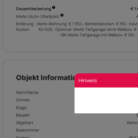
Gesamtbelastung
€ 1
Miete (Auto-)Stellplatz
Erklärung
Miete Wohnung: € 1'350,- Betriebskosten: € 310,- Kaut
Kosten
€4'500,- Optional: Miete Tiefgarage ohne Wallbox: € 
+BK Miete Tiefgarage mit Wallbox: € 120,-
Objekt Informationen
Hinweis
Wohnfläche
81,3
Zimmer
Etage
1
Baujahr
Objektart
Wohn
Badezimmer
Garten
39,5