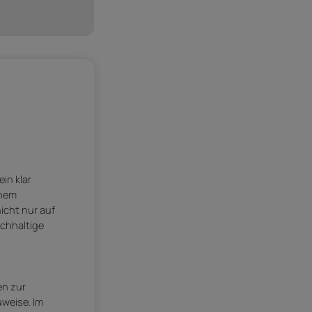
in klar
inem
icht nur auf
achhaltige
en zur
uweise. Im