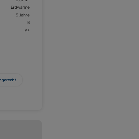
Erdwärme
5 Jahre
B
A+
ngerecht