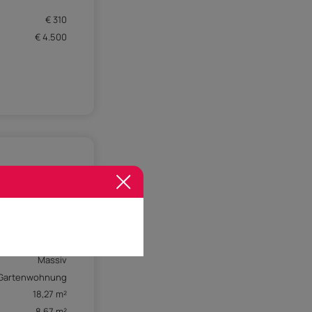
€ 310
€ 4.500
1.012 m²
1
u (bis 5 Jahre)
Massiv
Gartenwohnung
18,27 m²
8,67 m²