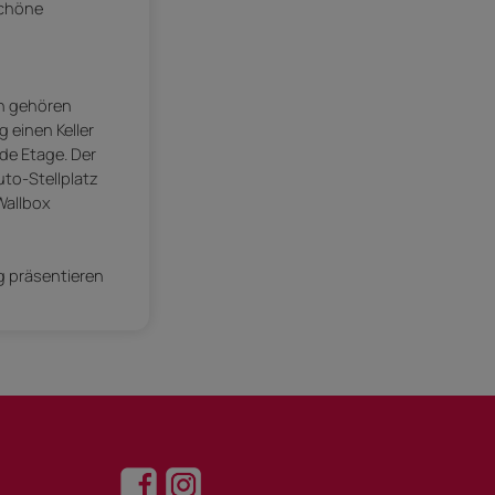
schöne
en gehören
 einen Keller
de Etage. Der
to-Stellplatz
Wallbox
g präsentieren