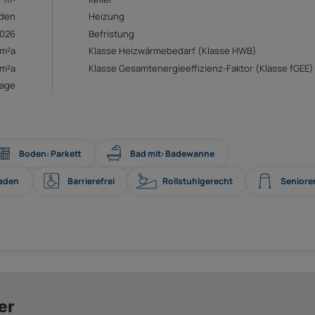
den
Heizung
2026
Befristung
/m²a
Klasse Heizwärmebedarf (Klasse HWB)
/m²a
Klasse Gesamtenergieeffizienz-Faktor (Klasse fGEE)
rage
Boden: Parkett
Bad mit: Badewanne
laden
Barrierefrei
Rollstuhlgerecht
Seniore
er