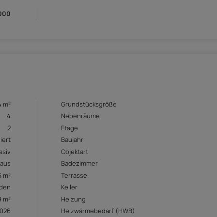
000
4 m²
Grundstücksgröße
4
Nebenräume
2
Etage
iert
Baujahr
ssiv
Objektart
aus
Badezimmer
6 m²
Terrasse
den
Keller
9 m²
Heizung
2026
Heizwärmebedarf (HWB)