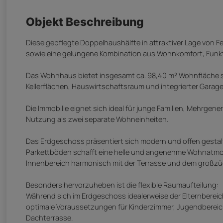
Objekt Beschreibung
Diese gepflegte Doppelhaushälfte in attraktiver Lage von F
sowie eine gelungene Kombination aus Wohnkomfort, Funkt
Das Wohnhaus bietet insgesamt ca. 98,40 m² Wohnfläche so
Kellerflächen, Hauswirtschaftsraum und integrierter Garage
Die Immobilie eignet sich ideal für junge Familien, Mehrgen
Nutzung als zwei separate Wohneinheiten.
Das Erdgeschoss präsentiert sich modern und offen gestal
Parkettböden schafft eine helle und angenehme Wohnatmosp
Innenbereich harmonisch mit der Terrasse und dem großzü
Besonders hervorzuheben ist die flexible Raumaufteilung:
Während sich im Erdgeschoss idealerweise der Elternbere
optimale Voraussetzungen für Kinderzimmer, Jugendbereic
Dachterrasse.