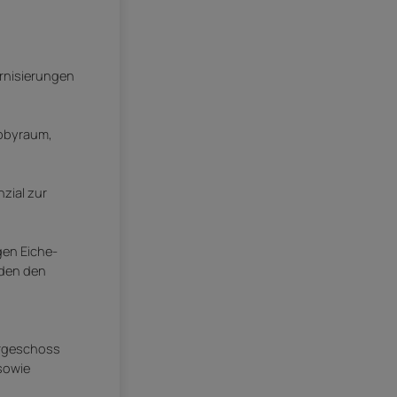
ernisierungen
obbyraum,
zial zur
gen Eiche-
nden den
ergeschoss
sowie