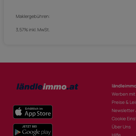
Maklergebühren:
3,57% inkl. MwSt.
ländleimmo
Werben mit
Preise & Le
Newsletter
Cookie Eins
Über Uns
Hilfe