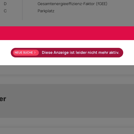
D
Gesamtenergieeffizienz-Faktor (fGEE)
C
Parkplatz
 Laminat, Parkett
Bad mit: Dusche, Fenster
Diese Anzeige ist leider nicht mehr aktiv.
NEUE SUCHE
sch-/Trockenraum
Gartennutzung
WG-geeignet
er