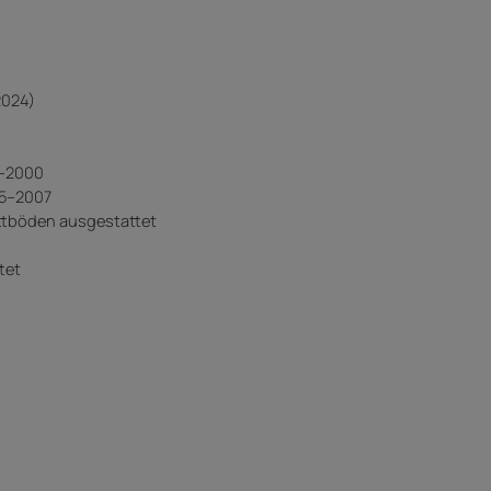
2024)
0–2000
05–2007
ttböden ausgestattet
tet