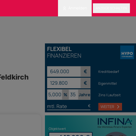
Anmelden
ANZEIGE SCHALTEN
FLEXIBEL
FINANZIEREN
€
Kreditbedarf
Feldkirch
€
Eigenmittel
%
Jahre
Zins | Laufzeit
mtl. Rate
€
WEITER