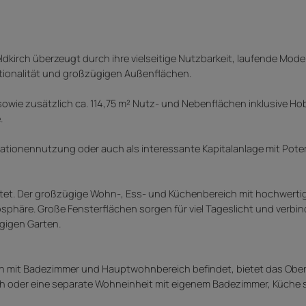
eldkirch überzeugt durch ihre vielseitige Nutzbarkeit, laufende Mod
ionalität und großzügigen Außenflächen.
wie zusätzlich ca. 114,75 m² Nutz- und Nebenflächen inklusive H
.
erationennutzung oder auch als interessante Kapitalanlage mit Poten
tet. Der großzügige Wohn-, Ess- und Küchenbereich mit hochwerti
häre. Große Fensterflächen sorgen für viel Tageslicht und verbi
gigen Garten.
ich mit Badezimmer und Hauptwohnbereich befindet, bietet das Ob
h oder eine separate Wohneinheit mit eigenem Badezimmer, Küche 