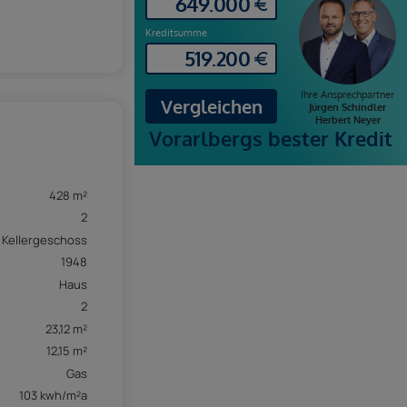
428 m²
2
Kellergeschoss
1948
Haus
2
23,12 m²
12,15 m²
Gas
103 kwh/m²a