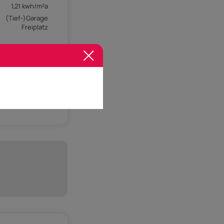
1,21 kwh/m²a
(Tief-)Garage
Freiplatz