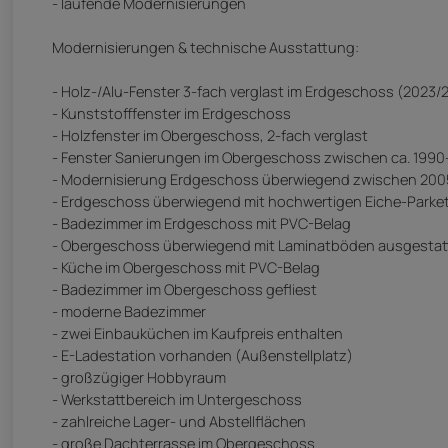
- laufende Modernisierungen
Modernisierungen & technische Ausstattung:
- Holz-/Alu-Fenster 3-fach verglast im Erdgeschoss (2023/
- Kunststofffenster im Erdgeschoss
- Holzfenster im Obergeschoss, 2-fach verglast
- Fenster Sanierungen im Obergeschoss zwischen ca. 199
- Modernisierung Erdgeschoss überwiegend zwischen 20
- Erdgeschoss überwiegend mit hochwertigen Eiche-Parke
- Badezimmer im Erdgeschoss mit PVC-Belag
- Obergeschoss überwiegend mit Laminatböden ausgestat
- Küche im Obergeschoss mit PVC-Belag
- Badezimmer im Obergeschoss gefliest
- moderne Badezimmer
- zwei Einbauküchen im Kaufpreis enthalten
- E-Ladestation vorhanden (Außenstellplatz)
- großzügiger Hobbyraum
- Werkstattbereich im Untergeschoss
- zahlreiche Lager- und Abstellflächen
- große Dachterrasse im Obergeschoss