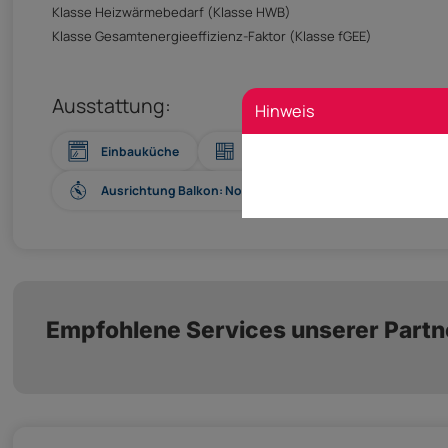
Klasse Heizwärmebedarf (Klasse HWB)
Klasse Gesamtenergieeffizienz-Faktor (Klasse fGEE)
Ausstattung:
Hinweis
Einbauküche
Boden: Fliesen, Kunststoffboden,
Ausrichtung Balkon: Norden, Osten, Westen
Wa
Empfohlene Services unserer Partn