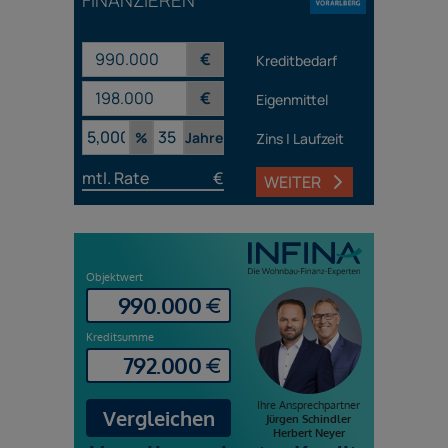
FINANZIEREN
€
Kreditbedarf
€
Eigenmittel
%
Jahre
Zins | Laufzeit
mtl. Rate
€
WEITER