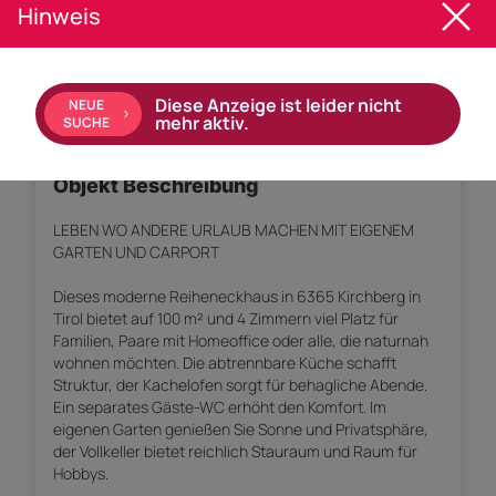
Hinweis
Empfohlene Services unserer Partner
Diese Anzeige ist leider nicht
NEUE
mehr aktiv.
SUCHE
Objekt Beschreibung
LEBEN WO ANDERE URLAUB MACHEN MIT EIGENEM
GARTEN UND CARPORT
Dieses moderne Reiheneckhaus in 6365 Kirchberg in
Tirol bietet auf 100 m² und 4 Zimmern viel Platz für
Familien, Paare mit Homeoffice oder alle, die naturnah
wohnen möchten. Die abtrennbare Küche schafft
Struktur, der Kachelofen sorgt für behagliche Abende.
Ein separates Gäste-WC erhöht den Komfort. Im
eigenen Garten genießen Sie Sonne und Privatsphäre,
der Vollkeller bietet reichlich Stauraum und Raum für
Hobbys.