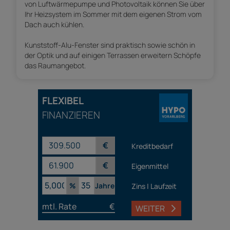
von Luftwärmepumpe und Photovoltaik können Sie über
Ihr Heizsystem im Sommer mit dem eigenen Strom vom
Dach auch kühlen.
Kunststoff-Alu-Fenster sind praktisch sowie schön in
der Optik und auf einigen Terrassen erweitern Schöpfe
das Raumangebot.
FLEXIBEL
FINANZIEREN
€
Kreditbedarf
€
Eigenmittel
%
Jahre
Zins | Laufzeit
mtl. Rate
€
WEITER