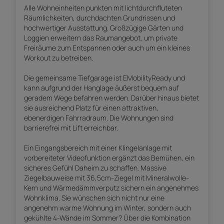
Alle Wohneinheiten punkten mit lichtdurchfluteten
Räumlichkeiten, durchdachten Grundrissen und
hochwertiger Ausstattung. Großzügige Gärten und
Loggien erweitern das Raumangebot, um private
Freiräume zum Entspannen oder auch um ein kleines
Workout zu betreiben.
Die gemeinsame Tiefgarage ist EMobilityReady und
kann aufgrund der Hanglage äußerst bequem auf
geradem Wege befahren werden. Darüber hinaus bietet
sie ausreichend Platz für einen attraktiven,
ebenerdigen Fahrradraum. Die Wohnungen sind
barrierefrei mit Lift erreichbar.
Ein Eingangsbereich mit einer Klingelanlage mit
vorbereiteter Videofunktion ergänzt das Bemühen, ein
sicheres Gefühl Daheim zu schaffen. Massive
Ziegelbauweise mit 36,5cm-Ziegel mit Mineralwolle-
Kern und Wärmedämmverputz sichern ein angenehmes
Wohnklima. Sie wünschen sich nicht nur eine
angenehm warme Wohnung im Winter, sondern auch
gekühlte 4-Wände im Sommer? Über die Kombination