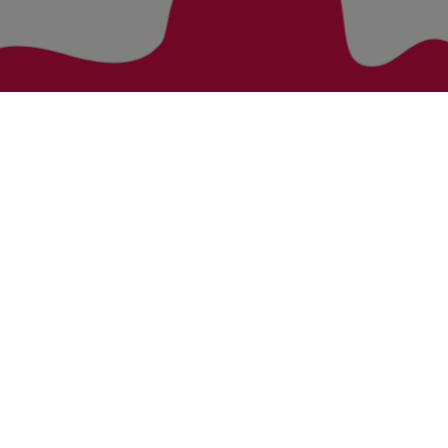
Zurück zur Übersicht
Bezirke
Kategorien
Bludenz
Vorarlberg Alle Wohnung
Feldkirch
Vorarlberg Alle Haus
Dornbirn
Vorarlberg Alle Grundstück
Bregenz
Vorarlberg Alle Gewerbliche Immobilie