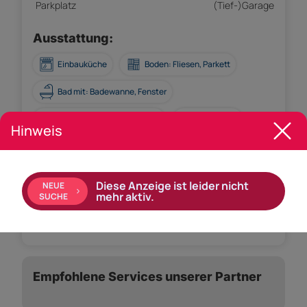
Parkplatz
(Tief-)Garage
Ausstattung:
Einbauküche
Boden: Fliesen, Parkett
Bad mit: Badewanne, Fenster
Ausrichtung Balkon: Süden
Gäste-WC
Hinweis
Rollladen
Wasch-/Trockenraum
Kabel/Satelliten-TV
Gartennutzung
Diese Anzeige ist leider nicht
NEUE
mehr aktiv.
SUCHE
WG-geeignet
Empfohlene Services unserer Partner