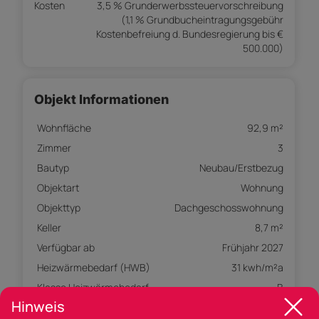
Kosten
3,5 % Grunderwerbssteuervorschreibung
(1,1 % Grundbucheintragungsgebühr
Kostenbefreiung d. Bundesregierung bis €
500.000)
Objekt Informationen
Wohnfläche
92,9 m²
Zimmer
3
Bautyp
Neubau/Erstbezug
Objektart
Wohnung
Objekttyp
Dachgeschosswohnung
Keller
8,7 m²
Verfügbar ab
Frühjahr 2027
Heizwärmebedarf (HWB)
31 kwh/m²a
Klasse Heizwärmebedarf
B
(Klasse HWB)
Hinweis