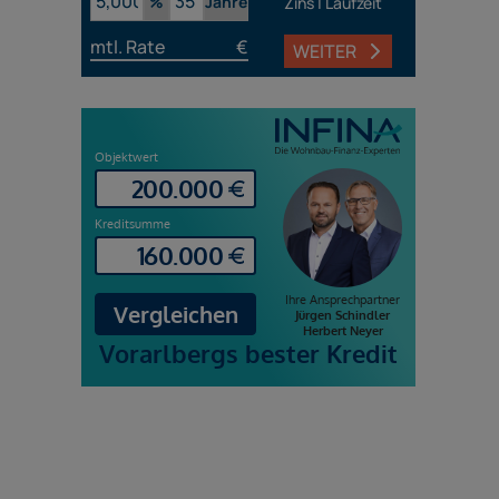
%
Jahre
Zins | Laufzeit
mtl. Rate
€
WEITER