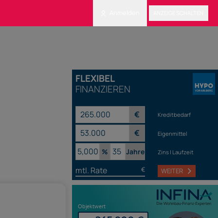
Anmelden
ANZEIGE SCHALTEN
FLEXIBEL
FINANZIEREN
€
Kreditbedarf
€
Eigenmittel
%
Jahre
Zins | Laufzeit
mtl. Rate
€
WEITER