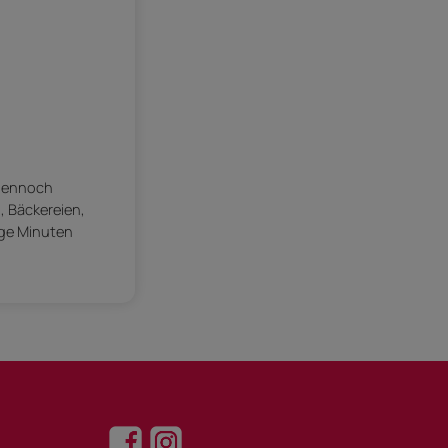
 dennoch
, Bäckereien,
ige Minuten