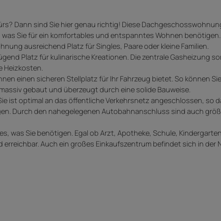
ürs? Dann sind Sie hier genau richtig! Diese Dachgeschosswohnun
es, was Sie für ein komfortables und entspanntes Wohnen benötigen.
hnung ausreichend Platz für Singles, Paare oder kleine Familien.
end Platz für kulinarische Kreationen. Die zentrale Gasheizung sor
e Heizkosten.
Ihnen einen sicheren Stellplatz für Ihr Fahrzeug bietet. So können 
 massiv gebaut und überzeugt durch eine solide Bauweise.
ie ist optimal an das öffentliche Verkehrsnetz angeschlossen, so d
ngen. Durch den nahegelegenen Autobahnanschluss sind auch größ
lles, was Sie benötigen. Egal ob Arzt, Apotheke, Schule, Kindergart
ad erreichbar. Auch ein großes Einkaufszentrum befindet sich in der