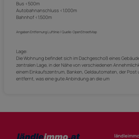
Bus <500m
Autobahnanschluss <1.000m
Bahnhof <1.500m
Angaben Entfernung Luftlinie / Quelle: OpenStreetMap
Lage:
Die Wohnung befindet sich im Dachgeschoß eines Gebäudes i
zentralen Lage, in der Nähe von verschiedenen Annehmlichk
einem Einkaufszentrum, Banken, Geldautomaten, der Post u
entfernt, was eine gute Anbindung an die um
ländleimmo