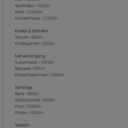
Apotheke <1.000m
Klinik <3.000m
Krankenhaus <2.000m
Kinder & Schulen
Schule <500m
Kindergarten <500m
Nahversorgung
Supermarkt <1.000m
Bäckerei <500m
Einkaufszentrum <1.000m
Sonstige
Bank <500m
Geldautomat <500m
Post <1.000m
Polizei <1.500m
Verkehr