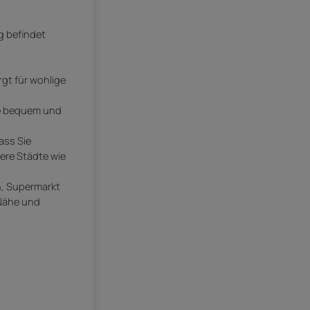
g befindet
gt für wohlige
Sie bequem und
ass Sie
ere Städte wie
en, Supermarkt
 Nähe und