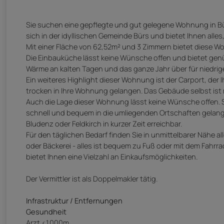
Sie suchen eine gepflegte und gut gelegene Wohnung in B
sich in der idyllischen Gemeinde Bürs und bietet Ihnen all
Mit einer Fläche von 62,52m² und 3 Zimmern bietet diese Wo
Die Einbauküche lässt keine Wünsche offen und bietet genüg
Wärme an kalten Tagen und das ganze Jahr über für niedrig
Ein weiteres Highlight dieser Wohnung ist der Carport, der 
trocken in Ihre Wohnung gelangen. Das Gebäude selbst ist
Auch die Lage dieser Wohnung lässt keine Wünsche offen. S
schnell und bequem in die umliegenden Ortschaften gela
Bludenz oder Feldkirch in kurzer Zeit erreichbar.
Für den täglichen Bedarf finden Sie in unmittelbarer Nähe a
oder Bäckerei - alles ist bequem zu Fuß oder mit dem Fahrr
bietet Ihnen eine Vielzahl an Einkaufsmöglichkeiten.
Der Vermittler ist als Doppelmakler tätig.
Infrastruktur / Entfernungen
Gesundheit
Arzt <1.000m