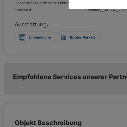
Gesamtenergieeffizienz-Faktor (fGEE)
1,53 kwh
Externe ID
justimmo_386056_7693
Ausstattung:
Einbauküche
Boden: Parkett
Empfohlene Services unserer Partn
Objekt Beschreibung