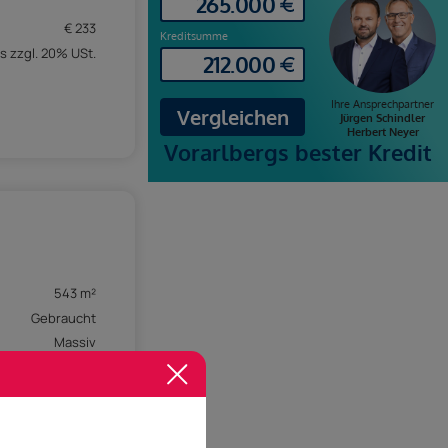
€ 233
s zzgl. 20% USt.
543 m²
Gebraucht
Massiv
schosswohnung
ch vereinbarung
C