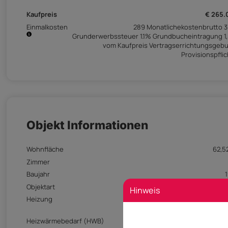
Kaufpreis
€ 265.
Einmalkosten
289 Monatlichekostenbrutto 
Grunderwerbssteuer 1.1% Grundbucheintragung 1
vom Kaufpreis Vertragserrichtungsgeb
Provisionspflic
Objekt Informationen
Wohnfläche
62,5
Zimmer
Baujahr
Objektart
Wohn
Hinweis
Heizung
Zentralhei
Heizwärmebedarf (HWB)
75 kwh