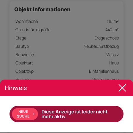
Objekt Informationen
Wohnfläche
116 m²
Grundstücksgröße
442 m²
Etage
Erdgeschoss
Bautyp
Neubau/Erstbezug
Bauweise
Massiv
Objektart
Haus
Objekttyp
Einfamilienhaus
Heizung
Wärmepumpe
Hinweis
Ausstattung:
Bad mit: Badewanne, Dusche
Diese Anzeige ist leider nicht
NEUE
mehr aktiv.
SUCHE
Ausrichtung Balkon: Süden, Westen