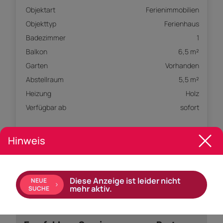
Objektart
Ferienimmobilien
Objekttyp
Ferienhaus
Badezimmer
1
Balkon
6,5 m²
Garten
Vorhanden
Abstellraum
5,5 m²
Heizung
Holz
Verfügbar ab
sofort
Ausstattung:
Hinweis
Miniküche
Boden: Dielen
Bad mit: Dusche
Diese Anzeige ist leider nicht
NEUE
mehr aktiv.
SUCHE