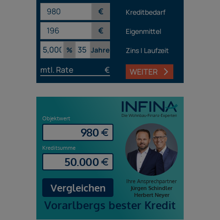
€
Kreditbedarf
€
Eigenmittel
%
Jahre
Zins | Laufzeit
mtl. Rate
€
WEITER