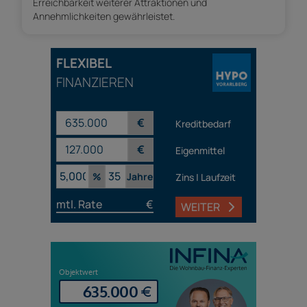
Erreichbarkeit weiterer Attraktionen und
Annehmlichkeiten gewährleistet.
FLEXIBEL
FINANZIEREN
€
Kreditbedarf
€
Eigenmittel
%
Jahre
Zins | Laufzeit
mtl. Rate
€
WEITER