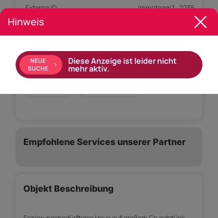
Externe ID
Immoteam7_2235
Hinweis
Ausstattung:
Einbauküche
Diese Anzeige ist leider nicht
NEUE
mehr aktiv.
SUCHE
Bad mit: Badewanne, Dusche, Fenster
Gäste-WC
Gartennutzung
Empfohlene Services unserer Partner
Objekt Beschreibung
Sanierungsbedürftiges Haus auf großem Grundstück -