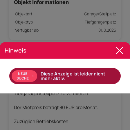
Objekt Informationen
Objektart
Garage/Stellplatz
Objekttyp
Tiefgaragenplatz
Verfügbar ab
01.10.2025
Hinweis
Empfohlene Services unserer Partner
Diese Anzeige ist leider nicht
NEUE
mehr aktiv.
SUCHE
Objekt Beschreibung
Tiefgaragenstellplatz zu vermieten.
Der Mietpreis beträgt 80 EUR pro Monat.
Zuzüglich Betriebskosten