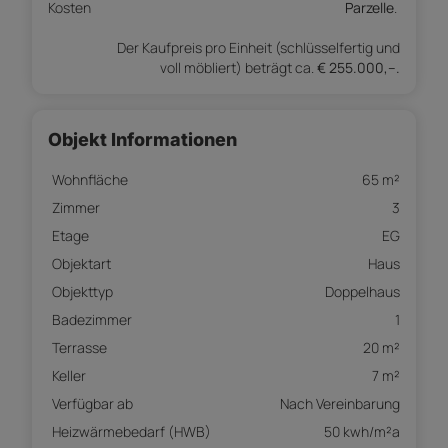
Kosten
Parzelle
.
Der Kaufpreis pro Einheit (schlüsselfertig und
voll möbliert) beträgt ca.
€ 255.000,--.
Objekt Informationen
Wohnfläche
65 m²
Zimmer
3
Etage
EG
Objektart
Haus
Objekttyp
Doppelhaus
Badezimmer
1
Terrasse
20 m²
Keller
7 m²
Verfügbar ab
Nach Vereinbarung
Heizwärmebedarf (HWB)
50 kwh/m²a