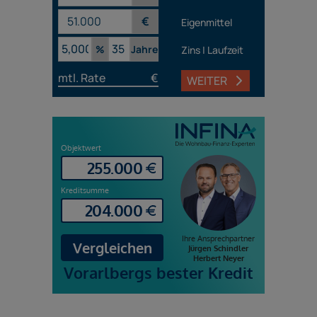
€
Eigenmittel
%
Jahre
Zins | Laufzeit
mtl. Rate
€
WEITER