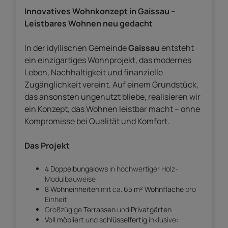
Innovatives Wohnkonzept in Gaissau –
Leistbares Wohnen neu gedacht
In der idyllischen Gemeinde
Gaissau
entsteht
ein einzigartiges Wohnprojekt, das modernes
Leben, Nachhaltigkeit und finanzielle
Zugänglichkeit vereint. Auf einem Grundstück,
das ansonsten ungenutzt bliebe, realisieren wir
ein Konzept, das Wohnen leistbar macht – ohne
Kompromisse bei Qualität und Komfort.
Das Projekt
4 Doppelbungalows
in hochwertiger Holz-
Modulbauweise
8 Wohneinheiten
mit ca.
65 m² Wohnfläche
pro
Einheit
Großzügige
Terrassen
und
Privatgärten
Voll möbliert
und
schlüsselfertig
inklusive: