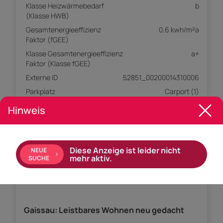
Klasse Heizwärmebedarf
b
(Klasse HWB)
Gesamtenergieeffizienz
0,6 kwh/m²a
Faktor (fGEE)
Klasse Gesamtenergieeffizienz
a+
Faktor (Klasse fGEE)
Externe ID
52851_00200014310006
Parkplatz
Carport (1)
Hinweis
Empfohlene Services unserer Partner
Diese Anzeige ist leider nicht
NEUE
mehr aktiv.
SUCHE
Objekt Beschreibung
Gaissau: Leistbares Wohnen neu gedacht