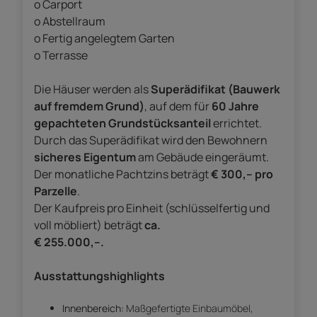
o Carport
o Abstellraum
o Fertig angelegtem Garten
o Terrasse
Die Häuser werden als
Superädifikat (Bauwerk
auf fremdem Grund)
, auf dem für
60 Jahre
gepachteten Grundstücksanteil
errichtet.
Durch das Superädifikat wird den Bewohnern
sicheres Eigentum
am Gebäude eingeräumt.
Der monatliche Pachtzins beträgt
€ 300,-- pro
Parzelle
.
Der Kaufpreis pro Einheit (schlüsselfertig und
voll möbliert) beträgt
ca.
€ 255.000,--.
Ausstattungshighlights
Innenbereich:
Maßgefertigte Einbaumöbel,