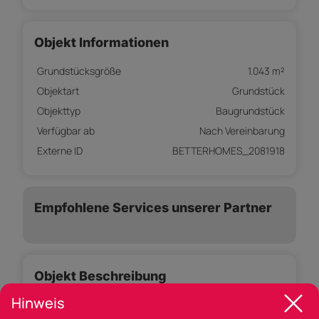
Objekt Informationen
Grundstücksgröße
1.043 m²
Objektart
Grundstück
Objekttyp
Baugrundstück
Verfügbar ab
Nach Vereinbarung
Externe ID
BETTERHOMES_2081918
Empfohlene Services unserer Partner
Objekt Beschreibung
Hinweis
SONNIGES GRUNDSTÜCK MIT ÜBER 1.000 M² MITTEN IN
INZING ? VOLL ERSCHLOSSEN