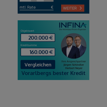
mtl. Rate
€
WEITER