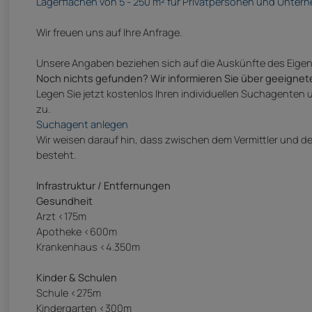
Lagerflächen von 5 - 250 m² für Privatpersonen und Unte
Wir freuen uns auf Ihre Anfrage.
Unsere Angaben beziehen sich auf die Auskünfte des Eige
Noch nichts gefunden? Wir informieren Sie über geeignet
Legen Sie jetzt kostenlos Ihren individuellen Suchagenten 
zu.
Suchagent anlegen
Wir weisen darauf hin, dass zwischen dem Vermittler und dem
besteht.
Infrastruktur / Entfernungen
Gesundheit
Arzt <175m
Apotheke <600m
Krankenhaus <4.350m
Kinder & Schulen
Schule <275m
Kindergarten <300m