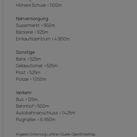
Höhere Schule <1.100m
Nahversorgung
Supermarkt <950m
Bäckerei <925m
Einkaufszentrum <4.900m
Sonstige
Bank <525m
Geldautomat <525m
Post <525m
Polizei <1.050m
Verkehr
Bus <125m
Bahnhof <500m
Autobahnanschluss <1.425m
Flughafen <6.950m
Angaben Entfernung Luftlinie / Quelle: OpenStreetMap