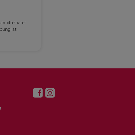
 unmittelbarer
ebung ist
g