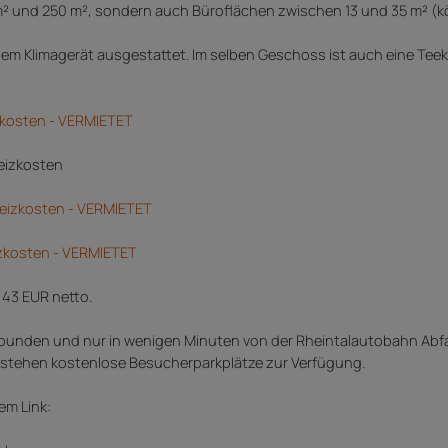
 m² und 250 m², sondern auch Büroflächen zwischen 13 und 35 m² (
inem Klimagerät ausgestattet. Im selben Geschoss ist auch eine Tee
izkosten - VERMIETET
Heizkosten
 Heizkosten - VERMIETET
eizkosten - VERMIETET
 43 EUR netto.
ebunden und nur in wenigen Minuten von der Rheintalautobahn Abf
h stehen kostenlose Besucherparkplätze zur Verfügung.
em Link: