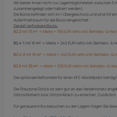
Wir bieten Ihnen nicht nur Lagermöglichkeiten zwischen 5
zusammengelegt oder halbiert werden).
Die Büros befinden sich im 1. Obergeschoss und sind mit e
Aufenthaltsraum für die Büros eingerichtet.
Derzeit verfügbare Büros:
B2.2
mit
13
m² -> Miete = 195 EUR netto inkl. Betriebs- & He
B2.4-1
mit 16
m²
-> Miete = 240 EUR netto inkl. Betriebs- & 
B2.4-2
mit 16
m²
-> Miete = 240 EUR netto inkl. Betriebs- &
B2.5
mit
35 m²
-> Miete = 525 EUR netto inkl. Betriebs- & H
Die optionale Nettomiete für einen KFZ-Abstellplatz beträgt
Die Stauzone Götzis ist sehr gut an das Verkehrsnetz ang
Götzis/Koblach bzw. Götzis/Altach zu erreichen. Zusätzlic
Für genauere Infos besuchen zu den Lagern folgen Sie dies