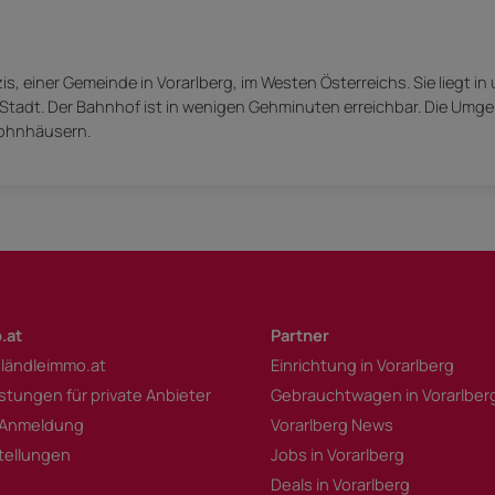
s, einer Gemeinde in Vorarlberg, im Westen Österreichs. Sie liegt in
 Stadt. Der Bahnhof ist in wenigen Gehminuten erreichbar. Die Umg
Wohnhäusern.
.at
Partner
 ländleimmo.at
Einrichtung in Vorarlberg
istungen für private Anbieter
Gebrauchtwagen in Vorarlber
 Anmeldung
Vorarlberg News
tellungen
Jobs in Vorarlberg
Deals in Vorarlberg