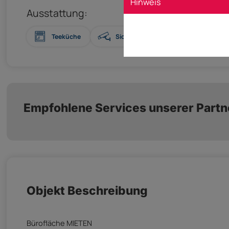
Hinweis
Ausstattung:
Teeküche
Sicherheitstechnik: Kamera
Empfohlene Services unserer Partn
Objekt Beschreibung
Bürofläche MIETEN