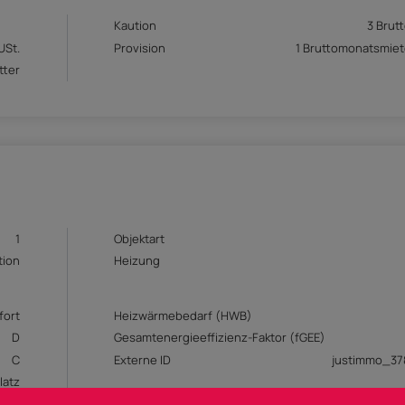
Kaution
3 Brut
USt.
Provision
1 Bruttomonatsmiet
tter
1
Objektart
tion
Heizung
fort
Heizwärmebedarf (HWB)
D
Gesamtenergieeffizienz-Faktor (fGEE)
C
Externe ID
justimmo_3
latz