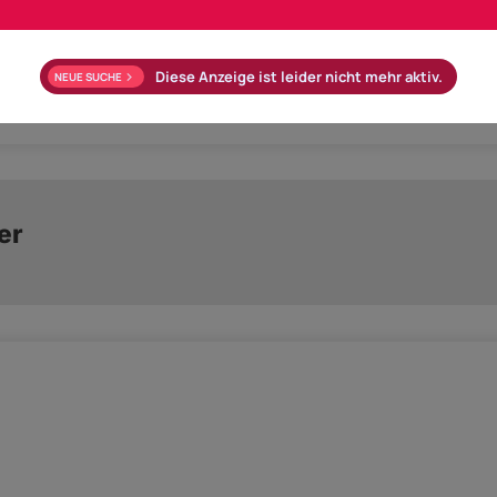
Diese Anzeige ist leider nicht mehr aktiv.
NEUE SUCHE
Parkplatz Tiefgarage
Klimatisiert
er