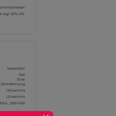
tomonatsmieten
e zzgl. 20% USt.
Gewerblich
Gas
Solar
Zentralheizung
118 kwh/m²a
1,21 kwh/m²a
78244_5681/460