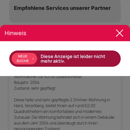
Empfohlene Services unserer Partner
Hinweis
Objekt Beschreibung
2 Zimmer-Wohnung | Hard | Loggia | Miete
Diese Anzeige ist leider nicht
NEUE
mehr aktiv.
SUCHE
Objektart: 2 Zimmer-Wohnung zur Miete
Wohnfläche: ca. 62,00 Quadratmeter
Baujahr: 2004
Zustand: sehr gepflegt
Diese helle und sehr gepflegte 2 Zimmer-Wohnung in
Hard, Vorarlberg, bietet Ihnen auf rund 62,00
Quadratmetern ein komfortables und modernes
Zuhause. Die Wohnung befindet sich in einem Gebäude
aus dem Jahr 2004 und überzeugt durch ihren
hervorragenden Zustand.