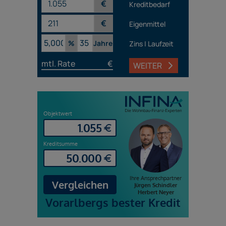
€
Kreditbedarf
€
Eigenmittel
%
Jahre
Zins | Laufzeit
mtl. Rate
€
WEITER