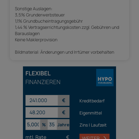
Sonstige Auslagen:
3,5% Grunderwerbsteuer
1,1% Grundbucheintragungsgebühr
1,44 % Vertragserrichtungskosten zzgl. Gebühren und
Barauslagen
Keine Maklerprovision
Bildmaterial: Änderungen und Irrtümer vorbehalten
FLEXIBEL
FINANZIEREN
€
Kreditbedarf
€
Eigenmittel
%
Jahre
Zins | Laufzeit
mtl. Rate
€
WEITER