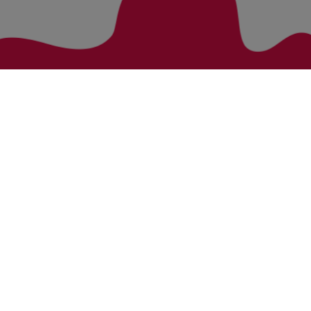
Zurück zur Übersicht
Bezirke
Kategorien
Bludenz
Vorarlberg Alle Wohnung
Feldkirch
Vorarlberg Alle Haus
Dornbirn
Vorarlberg Alle Grundstück
Bregenz
Vorarlberg Alle Gewerbliche Immobilie