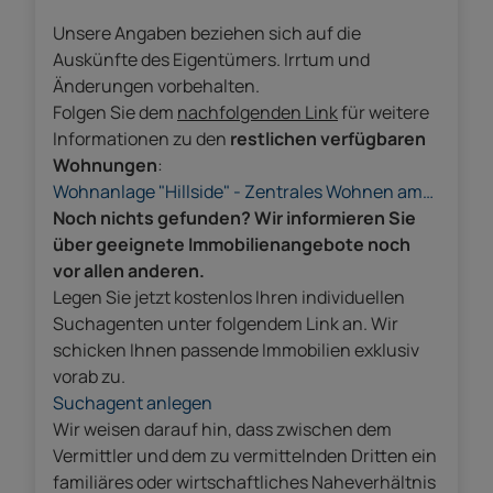
Unsere Angaben beziehen sich auf die
Auskünfte des Eigentümers. Irrtum und
Änderungen vorbehalten.
Folgen Sie dem
nachfolgenden Link
für weitere
Informationen zu den
restlichen verfügbaren
Wohnungen
:
Wohnanlage "Hillside" - Zentrales Wohnen am
Stadtrand "par excellence"
Noch nichts gefunden? Wir informieren Sie
über geeignete Immobilienangebote noch
vor allen anderen.
Legen Sie jetzt kostenlos Ihren individuellen
Suchagenten unter folgendem Link an. Wir
schicken Ihnen passende Immobilien exklusiv
vorab zu.
Suchagent anlegen
Wir weisen darauf hin, dass zwischen dem
Vermittler und dem zu vermittelnden Dritten ein
familiäres oder wirtschaftliches Naheverhältnis