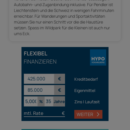
Autobahn- und Zuganbindung inklusive. Für Pendler ist
Liechtenstein und die Schweiz in wenigen Fahrminuten
erreichbar. Für Wanderungen und Sportaktivitäten
müssen Sie nur einen Schritt vor die die Haustüre
setzen. Spass im Wildpark für die Kleinen ist auch nur
ums Eck.
FLEXIBEL
FINANZIEREN
€
Kreditbedarf
€
Eigenmittel
%
Jahre
Zins | Laufzeit
mtl. Rate
€
WEITER