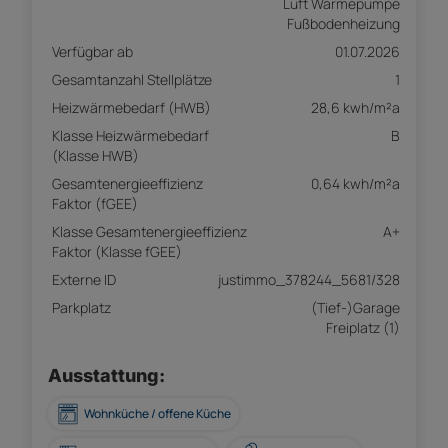
Luft Wärmepumpe
Fußbodenheizung
Verfügbar ab
01.07.2026
Gesamtanzahl Stellplätze
1
Heizwärmebedarf (HWB)
28,6 kwh/m²a
Klasse Heizwärmebedarf
B
(Klasse HWB)
Gesamtenergieeffizienz
0,64 kwh/m²a
Faktor (fGEE)
Klasse Gesamtenergieeffizienz
A+
Faktor (Klasse fGEE)
Externe ID
justimmo_378244_5681/328
Parkplatz
(Tief-)Garage
Freiplatz (1)
Ausstattung:
Wohnküche / offene Küche