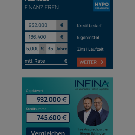
FINANZIEREN
€
Kreditbedarf
€
Eigenmittel
%
Jahre
Zins | Laufzeit
mtl. Rate
€
WEITER