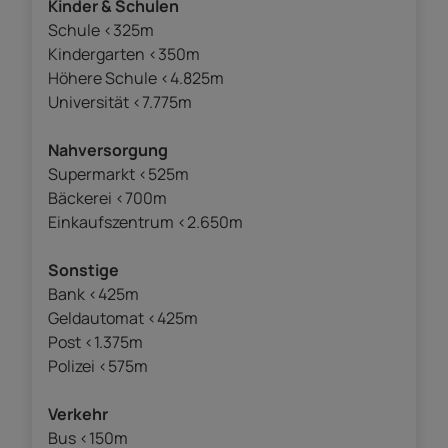
Kinder & Schulen
Schule <325m
Kindergarten <350m
Höhere Schule <4.825m
Universität <7.775m
Nahversorgung
Supermarkt <525m
Bäckerei <700m
Einkaufszentrum <2.650m
Sonstige
Bank <425m
Geldautomat <425m
Post <1.375m
Polizei <575m
Verkehr
Bus <150m