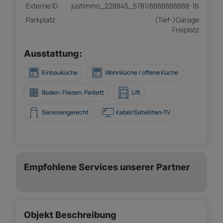
Externe ID
justimmo_228845_5781/8888888888-16
Parkplatz
(Tief-)Garage
Freiplatz
Ausstattung:
Einbauküche
Wohnküche / offene Küche
Boden: Fliesen, Parkett
Lift
Seniorengerecht
Kabel/Satelliten-TV
Empfohlene Services unserer Partner
Objekt Beschreibung