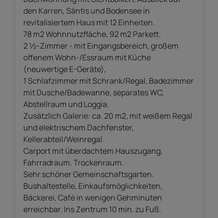
den Karren, Säntis und Bodensee in
revitalisiertem Haus mit 12 Einheiten.
78 m2 Wohnnutzfläche, 92 m2 Parkett.
2 ½-Zimmer - mit Eingangsbereich, großem
offenem Wohn-/Essraum mit Küche
(neuwertige E-Geräte),
1 Schlafzimmer mit Schrank/Regal, Badezimmer
mit Dusche/Badewanne, separates WC,
Abstellraum und Loggia.
Zusätzlich Galerie: ca. 20 m2, mit weißem Regal
und elektrischem Dachfenster,
Kellerabteil/Weinregal.
Carport mit überdachtem Hauszugang,
Fahrradraum. Trockenraum.
Sehr schöner Gemeinschaftsgarten.
Bushaltestelle, Einkaufsmöglichkeiten,
Bäckerei, Café in wenigen Gehminuten
erreichbar. Ins Zentrum 10 min. zu Fuß.