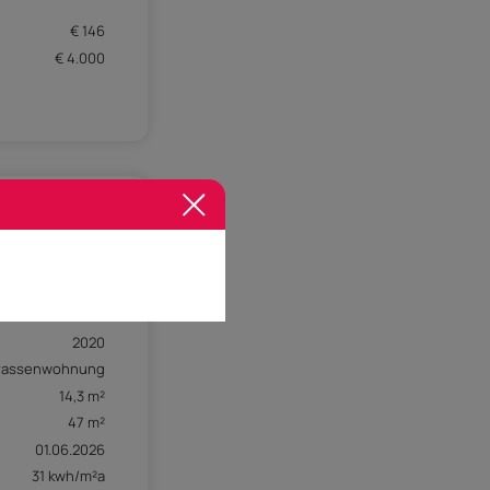
€ 146
€ 4.000
2
1. OG
2020
rassenwohnung
14,3 m²
47 m²
01.06.2026
31 kwh/m²a