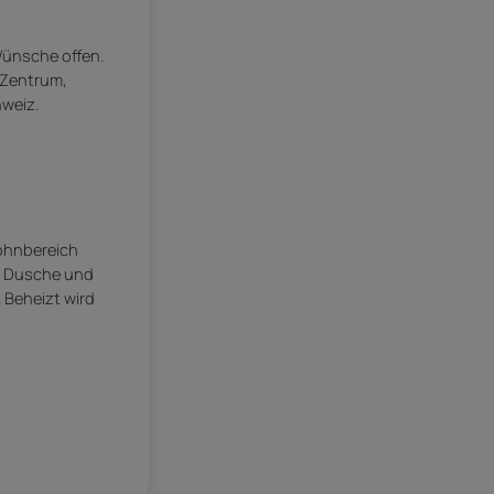
Wünsche offen.
-Zentrum,
hweiz.
Wohnbereich
ge Dusche und
 Beheizt wird
n