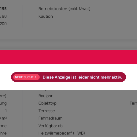
.195
Betriebskosten (exkl. Mwst)
€ 90
Kaution
 200
Diese Anzeige ist leider nicht mehr aktiv.
NEUE SUCHE
6 m²
Zimmer
1
Etage
hre)
Baujahr
ung
Objekttyp
Ter
1
Terrasse
8 m²
Fahrradraum
rme
Verfügbar ab
ahre
Heizwärmebedarf (HWB)