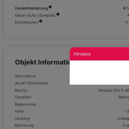
Gesamtbelastung
€ 1
Miete (Auto-)Stellplatz
Einmalkosten
€
Hinweis
Objekt Informationen
Wohnfläche
5
Anzahl Stockwerke
Bautyp
Neubau (bis 5 Ja
Objektart
Wohn
Badezimmer
Keller
7,
Heizung
Erdwä
Befristung
3 J