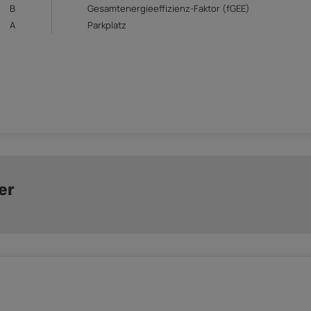
B
Gesamtenergieeffizienz-Faktor (fGEE)
A
Parkplatz
er