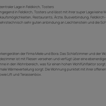
ntraler Lage in Feldkirch, Tosters
gegend in Feldkirch, Tosters und lässt mit ihrer super Lage keine 
inkaufsmöglichkeiten, Restaurants, Ärzte, Busverbindung, Feldkirch
verkehrstechnisch sehr guten anbindung an Liechtenstein und die Sc
rkengeräten der Firma Miele und Bora. Das Schlafzimmer und der 
adezimmer ist mit Fliesen versehen und verfügt über eine ebenerdi
onne in den Wohnbereich, was für einen hohen Wohlfühlfaktor sorgt.
male Wärmeverteilung sorgt. Die Wohnung punktet mit ihrer offene
sowie Lift und Terassenbox.