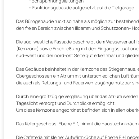
Hochspannungsleitungen
Funktionsgebäude aufgesetzt auf die Tiefgarage
Das Bürogebäude rückt so nahe als möglich zur bestehend
den freien Bereich zwischen Illdamm und Schutzzonen- H
Die süd-westliche Fassade beschreibt dem Wasserverlauf fo
(Kernzone) sowie Erschließung mit den Eingangssituation
süd-west und der nord-ost Seite gut erkennbar und gliede
Das Gebäude beinhaltet in der Kernzone das Stiegenhaus, e
Obergeschossen ein Atrium mit unterschiedlichen Lufträu
die auch als Rettungs- und Feuerwehrzugänge nutzbar sin
Durch eine großzügige Verglasung über das Atrium werden d
Tageslicht versorgt und Durchblicke ermöglicht.
Um diese Kernzone angeordnet befinden sich in allen obe
Das Kellergeschoss, Ebene E-1, nimmt die Haustechnikräume,
Die Cafeteria mit kleiner Aufwärmküche auf Ebene E +1 ne