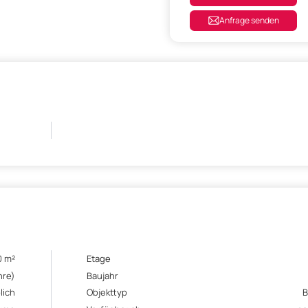
Anfrage senden
0 m²
Etage
hre)
Baujahr
lich
Objekttyp
B