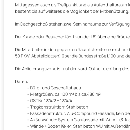
Mittagessen auch als Treffpunkt und als Aufenthaltsraum für 
besteht bis auf weiteres die Möglichkeit der Mitbenützung.
Im Dachgeschoß stehen zwei Seminarräume zur Verfügung, 
Der Kunde oder Besucher fährt von der L81 über eine Brücke 
Die Mitarbeiter in den geplanten Räumlichkeiten erreichen d
50 PKW-Abstellplätzen) über die Bundesstraße L190 und der P
Die Anlieferungszone ist auf der Nord-Ostseite entlang de
Daten:
Büro- und Geschäftshaus
Mietgrößen: ca. 100 m² bis ca.480 m²
GSTNr. 1274/2 + 1274/4
Tragkonstruktion: Stahlbeton
Fassadenstruktur: Alu-Compound Fassade, kein defi
Außenwände: System Glasfassade mit Warm- (3-fach 
Wände + Boden Keller: Stahlbeton WU mit Außend