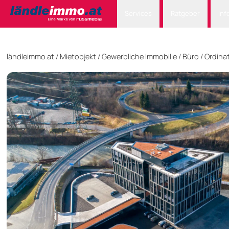
Services
Ratgeber
Inf
ländleimmo.at
Mietobjekt
Gewerbliche Immobilie
/
Büro / Ordina
/
/