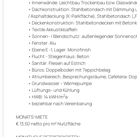
Innenwände: Leichtbau Trockenbau bzw. Glaswände 
Dachkonstruktion: Stahlbetondach mit Dämmung 
/ Asphaltdeckung (K-Parkfläche), Stahlbetondach („
Deckenkonstruktion: Stahlbetondecken mit Betonk
Textile Akkustikbaffeln
Sonnen- / Blendschutz: außenliegender Sonnensc
Fenster: Alu
Ebene E -1, Lager: Monofinish
Flucht - Stiegenhaus: Beton
Sanitär: Fliesen auf Estrich
Büros: Doppelboden mit Teppichbelag
Atriumbereich, Besprechungsräume, Cafeteria: Do
Grundwasser – Wärmepumpe
Lüftungs- und Kühlung
2
HWB: 14 kWH/m
a
beziehbar nach Vereinbarung
MONATS-MIETE
€ 13,50 netto pro m² Nutzfläche
MONATLICHE BETRIEBSKOSTEN