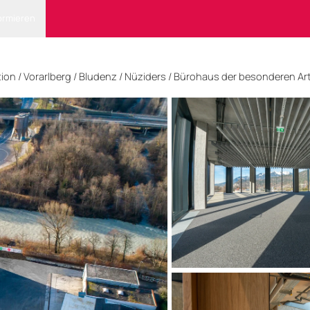
ormieren
tion
/
Vorarlberg
/
Bludenz
/ Nüziders
/
Bürohaus der besonderen Ar