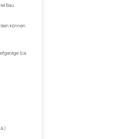
iel Bau
rden können.
iefgarage (ca.
ä.)