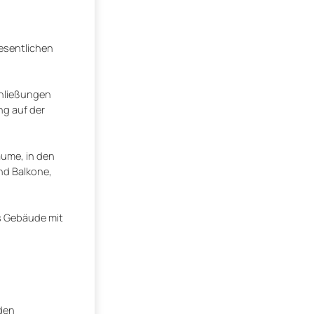
esentlichen
chließungen
ng auf der
äume, in den
nd Balkone,
as Gebäude mit
 den