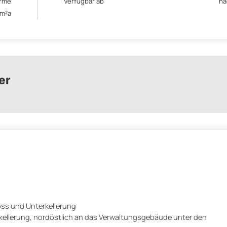
rme
Verfügbar ab
na
/m²a
er
ss und Unterkellerung
ellerung, nordöstlich an das Verwaltungsgebäude unter den