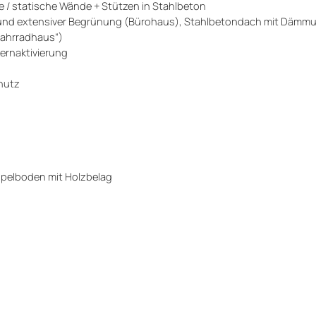
/ statische Wände + Stützen in Stahlbeton
und extensiver Begrünung (Bürohaus), Stahlbetondach mit Dämm
Fahrradhaus“)
ernaktivierung
hutz
ppelboden mit Holzbelag