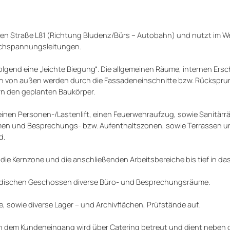
en Straße L81 (Richtung Bludenz/Bürs – Autobahn) und nutzt im W
ochspannungsleitungen.
lgend eine „leichte Biegung“. Die allgemeinen Räume, internen Ers
en von außen werden durch die Fassadeneinschnitte bzw. Rückspru
rn den geplanten Baukörper.
inen Personen-/Lastenlift, einen Feuerwehraufzug, sowie Sanitärr
men und Besprechungs- bzw. Aufenthaltszonen, sowie Terrassen u
d.
ie Kernzone und die anschließenden Arbeitsbereiche bis tief in d
rirdischen Geschossen diverse Büro- und Besprechungsräume.
 sowie diverse Lager – und Archivflächen, Prüfstände auf.
ben dem Kundeneingang wird über Catering betreut und dient neben