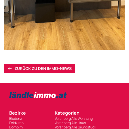
ZURÜCK ZU DEN IMMO-NEWS
Bezirke
Kategorien
Bludenz
Vorarlberg Alle Wohnung
Feldkirch
Vorarlberg Alle Haus
Dornbirn
Vorarlberg Alle Grundstück