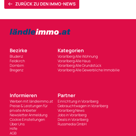
ZURÜCK ZU DEN IMMO-NEWS
Bezirke
Kategorien
Bludenz
Vorarlberg Alle Wohnung
Feldkirch
Vorarlberg Alle Haus
Dornbirn
Vorarlberg Alle Grundstück
Bregenz
Vorarlberg Alle Gewerbliche Immobilie
Informieren
Partner
Werben mit ländleimmo.at
Einrichtung in Vorarlberg
Preise & Leistungen für
Gebrauchtwagen in Vorarlberg
private Anbieter
Vorarlberg News
Newsletter Anmeldung
Jobs in Vorarlberg
Cookie Einstellungen
Deals in Vorarlberg
Über Uns
Russmedia GmbH
Hilfe
AGB