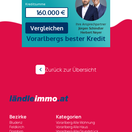
Zurück zur Übersicht
Bezirke
Kategorien
Bludenz
Vorarlberg Alle Wohnung
Feldkirch
Vorarlberg Alle Haus
Dornbirn
Vorarlberg Alle Grundstück